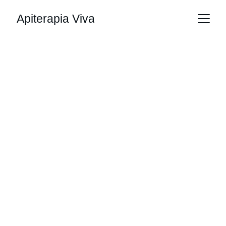
Apiterapia Viva
Apiterapia Viva 
para sua saúde
Tratamentos naturais com produtos das 
abelhas para seu bem-estar