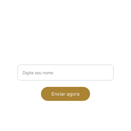
Receba novidades
Dicas e ofertas exclusivas da Apiterapia 
Viva
Seu nome completo
Enviar agora